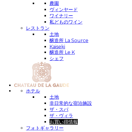
農園
ヴィンヤード
ワイナリー
私どものワイン
レストラン
土地
醸造所 La Source
Kaiseki
醸造所 Le K
シェフ
ホテル
土地
非日常的な宿泊施設
ザ・スパ
ザ・ヴィラ
お買い得情報
フォトギャラリー