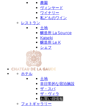
農園
ヴィンヤード
ワイナリー
私どものワイン
レストラン
土地
醸造所 La Source
Kaiseki
醸造所 Le K
シェフ
ホテル
土地
非日常的な宿泊施設
ザ・スパ
ザ・ヴィラ
お買い得情報
フォトギャラリー