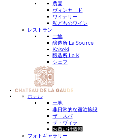
農園
ヴィンヤード
ワイナリー
私どものワイン
レストラン
土地
醸造所 La Source
Kaiseki
醸造所 Le K
シェフ
ホテル
土地
非日常的な宿泊施設
ザ・スパ
ザ・ヴィラ
お買い得情報
フォトギャラリー