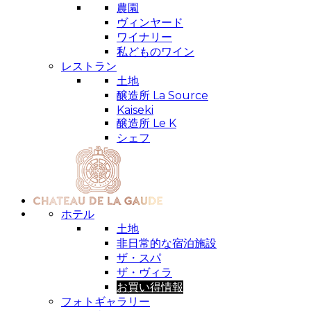
農園
ヴィンヤード
ワイナリー
私どものワイン
レストラン
土地
醸造所 La Source
Kaiseki
醸造所 Le K
シェフ
ホテル
土地
非日常的な宿泊施設
ザ・スパ
ザ・ヴィラ
お買い得情報
フォトギャラリー