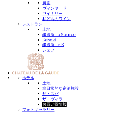
農園
ヴィンヤード
ワイナリー
私どものワイン
レストラン
土地
醸造所 La Source
Kaiseki
醸造所 Le K
シェフ
ホテル
土地
非日常的な宿泊施設
ザ・スパ
ザ・ヴィラ
お買い得情報
フォトギャラリー