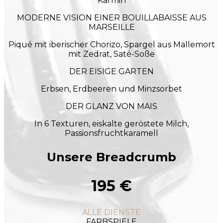
Karmin
MODERNE VISION EINER BOUILLABAISSE AUS
MARSEILLE
Piqué mit iberischer Chorizo, Spargel aus Mallemort
mit Zedrat, Saté-Soße
DER EISIGE GARTEN
Erbsen, Erdbeeren und Minzsorbet
DER GLANZ VON MAIS
In 6 Texturen, eiskalte geröstete Milch,
Passionsfruchtkaramell
Unsere Breadcrumb
195 €
ALLE DIENSTE
FARBSPIELE