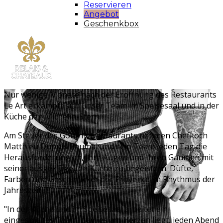
Reservieren
Angebot
Geschenkbox
Nur wenige Monate nach der Eröffnung des Restaurants
Le Art erkämpft sich unser Team im Speisesaal und in der
Küche den Michelin-Stern.
Am Steuer des Gourmetrestaurants nehmen Chefkoch
Matthieu Dupuis Baumal und sein Team jeden Tag die
Herausforderung an, Ihre Augen und Ihren Gaumen mit
seiner ausgeklügelten Küche zu begeistern. Düfte,
Farben und Geschmäcker der Provence im Rhythmus der
Jahreszeiten.
"In der Küche und im Speisesaal arbeitet ein
eingespieltes Team, dem es am Herzen liegt, jeden Abend