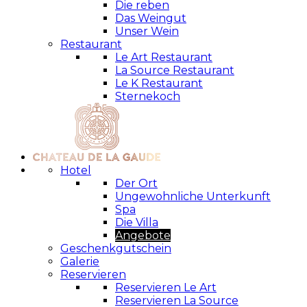
Die reben
Das Weingut
Unser Wein
Restaurant
Le Art Restaurant
La Source Restaurant
Le K Restaurant
Sternekoch
Hotel
Der Ort
Ungewohnliche Unterkunft
Spa
Die Villa
Angebote
Geschenkgutschein
Galerie
Reservieren
Reservieren Le Art
Reservieren La Source