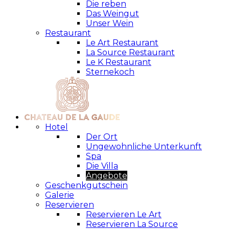
Die reben
Das Weingut
Unser Wein
Restaurant
Le Art Restaurant
La Source Restaurant
Le K Restaurant
Sternekoch
Hotel
Der Ort
Ungewohnliche Unterkunft
Spa
Die Villa
Angebote
Geschenkgutschein
Galerie
Reservieren
Reservieren Le Art
Reservieren La Source